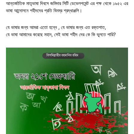
আন্তর্জাতিক মাতৃভাষা দিবসে জমিদার সিটি ডেভেলপমেন্ট এর পক্ষ থেকে ১৯৫২ এর
ভাষা আন্দোলনে শহীদদের প্রতি বিনম্র শ্রদ্ধাঞ্জলি।
যে ভাষার জন্য আমরা এতো হন্নে , যে ভাষার জন্য এত রক্তপাত,
যে ভাষা আমাদের করেছে মহান, সেই ভাষা শহীদ দের কে কি ভুলতে পারি?