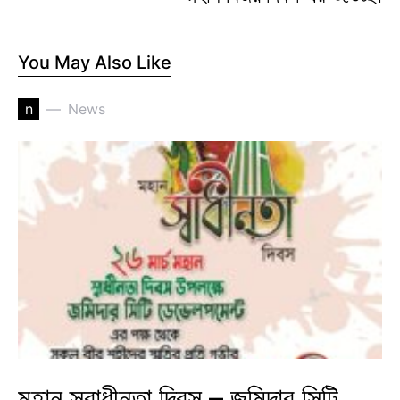
You May Also Like
n
News
মহান স্বাধীনতা দিবস – জমিদার সিটি