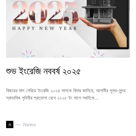
শুভ ইংরেজি নববর্ষ ২০২৫
বিজয়ের মাস পেরিয়ে ইংরেজি ২০২৪ সালকে বিদায় জানিয়ে, আগামীর সুস্থ-সুন্দর
স্বাভাবিক পৃথিবীর প্রত‍্যাশা রেখে ২০২৫ ইং সালে সবাইকে…
n
News