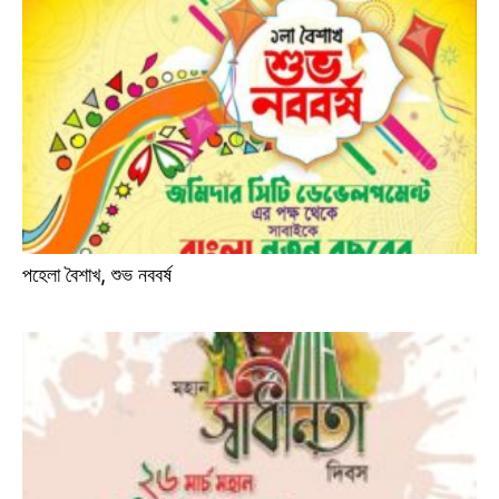
পহেলা বৈশাখ, শুভ নববর্ষ