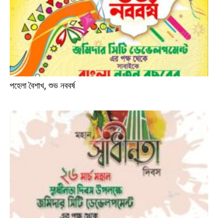
পহেলা বৈশাখ, শুভ নববর্ষ